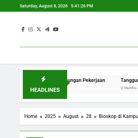
Skip
Saturday, August 8, 2026
5:41:27 PM
to
content
n ke Kenyataan Lingkungan Pekerjaan
Tanggung Jawab T
3 Months Ago
HEADLINES
Home
2025
August
28
Bioskop di Kampu