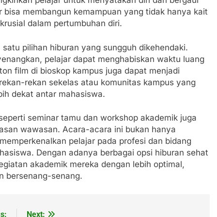
kinkan pelajar untuk menyatakan diri dan bergaul
ajar bisa membangun kemampuan yang tidak hanya kait
 krusial dalam pertumbuhan diri.
 satu pilihan hiburan yang sungguh dikehendaki.
enangkan, pelajar dapat menghabiskan waktu luang
nton film di bioskop kampus juga dapat menjadi
rekan-rekan sekelas atau komunitas kampus yang
bih dekat antar mahasiswa.
eperti seminar tamu dan workshop akademik juga
san wawasan. Acara-acara ini bukan hanya
a memperkenalkan pelajar pada profesi dan bidang
asiswa. Dengan adanya berbagai opsi hiburan sehat
giatan akademik mereka dengan lebih optimal,
n bersenang-senang.
s:
Next: